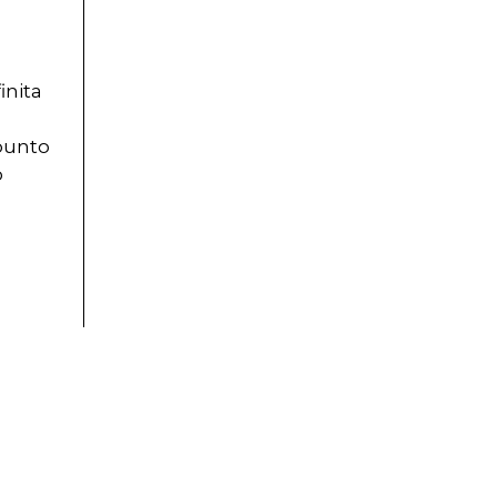
inita
 punto
o