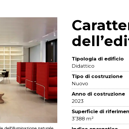
Caratte
dell’edi
Tipologia di edificio
Didattico
Tipo di costruzione
Nuovo
Anno di costruzione
2023
Superficie di riferim
3’388 m²
le
dell
‘
illuminazione
naturale