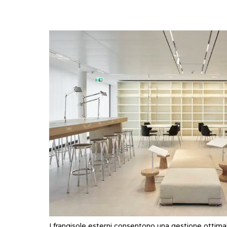
I
frangisole
esterni
consentono
una
gestione
ottima