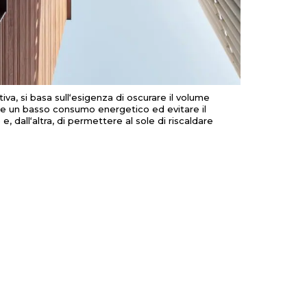
tiva
,
si
basa
sull
‘
esigenza
di
oscurare
il
volume
re
un
basso
consumo
energetico
ed
evitare
il
)
e,
dall
‘
altra
,
di
permettere
al
sole
di
riscaldare