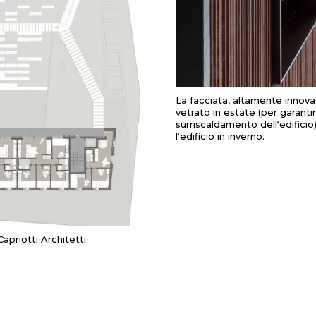
La
facciata
,
altamente
innova
vetrato
in
estate
(
per
garanti
surriscaldamento
dell
‘
edificio
l
‘
edificio
in
inverno
.
apriotti Architetti.