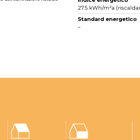
Indice energetico
27.5 kWh/m²a (riscald
Standard energetico
–