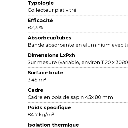
Typologie
Collecteur plat vitré
Efficacité
82,3 %
Absorbeur/tubes
Bande absorbante en aluminium avec tu
Dimensions LxPxh
Sur mesure (variable, environ 1120 x 30
Surface brute
3.45 m²
Cadre
Cadre en bois de sapin 45x 80 mm
Poids spécifique
84.7 kg/m²
Isolation thermique