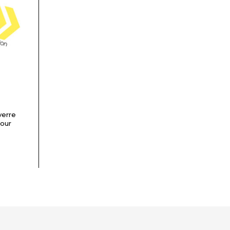
verre
pour