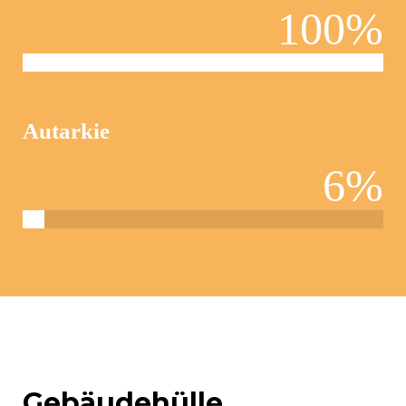
100
%
Autarkie
6
%
Gebäudehülle