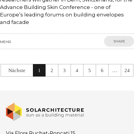
Advance Building Skin Conference - one of
Europe’s leading forums on building envelopes
and facade
SHARE
MEHR
Nächste
1
2
3
4
5
6
…
24
Via Flora Ruchat-Roncati 15