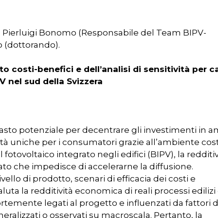
 Dr. Pierluigi Bonomo (Responsabile del Team BIPV-
o (dottorando).
o costi-benefici e dell’analisi di sensitività per c
V nel sud della Svizzera
vasto potenziale per decentrare gli investimenti in 
ità uniche per i consumatori grazie all’ambiente cost
otovoltaico integrato negli edifici (BIPV), la redditiv
to che impedisce di accelerarne la diffusione.
ivello di prodotto, scenari di efficacia dei costi e
aluta la redditività economica di reali processi edilizi
ortemente legati al progetto e influenzati da fattori d
alizzati o osservati su macroscala. Pertanto, la