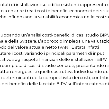
i di installazioni su edifici esistenti rappresenta 
o a chiarire i reali costi e benefici economici dei sis
che influenzano la variabilità economica nelle costru
luppando un’analisi costi-benefici di casi studio BIP
nale della Svizzera. L’approccio impiega una valutaz
 del valore attuale netto (VAN). È stata infatti
utare i costi variando i principali parametri di input
vo sugli aspetti finanziari delle installazioni BIPV.
 completa di casi di studio concreti, presentando ris
 fattori energetici e quelli costruttivi. Individuando q
ttori determinanti della competitività dei costi, contr
 dei benefici delle facciate BIPV sull’intera catena di