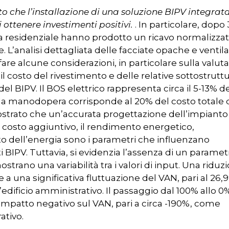
to che l’installazione di una soluzione BIPV integrata
ttenere investimenti positivi.
. In particolare, dopo
la residenziale hanno prodotto un ricavo normalizzat
. L’analisi dettagliata delle facciate opache e ventil
fare alcune considerazioni, in particolare sulla valut
 il costo del rivestimento e delle relative sottostrutt
el BIPV. Il BOS elettrico rappresenta circa il 5-13% d
ella manodopera corrisponde al 20% del costo totale 
dimostrato che un’accurata progettazione dell’impianto
l costo aggiuntivo, il rendimento energetico,
sto dell’energia sono i parametri che influenzano
BIPV. Tuttavia, si evidenzia l’assenza di un paramet
strano una variabilità tra i valori di input. Una riduz
a una significativa fluttuazione del VAN, pari al 26,
l’edificio amministrativo. Il passaggio dal 100% allo 0
patto negativo sul VAN, pari a circa -190%, come
ativo.