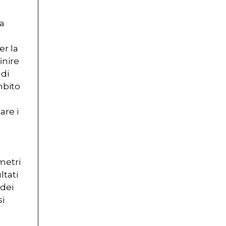
ra
er la
inire
 di
mbito
are i
metri
ltati
 dei
si