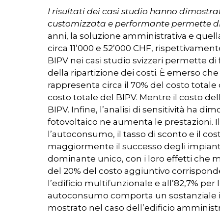
I risultati dei casi studio hanno dimostra
customizzata e performante permette di o
anni, la soluzione amministrativa e quel
circa 11’000 e 52’000 CHF, rispettivamente
BIPV nei casi studio svizzeri permette di 
della ripartizione dei costi. È emerso che
rappresenta circa il 70% del costo totale d
costo totale del BIPV. Mentre il costo d
BIPV. Infine, l’analisi di sensitività ha 
fotovoltaico ne aumenta le prestazioni. I
l’autoconsumo, il tasso di sconto e il co
maggiormente il successo degli impianti 
dominante unico, con i loro effetti che mo
del 20% del costo aggiuntivo corrisponde 
l’edificio multifunzionale e all’82,7% per 
autoconsumo comporta un sostanziale im
mostrato nel caso dell’edificio amministr