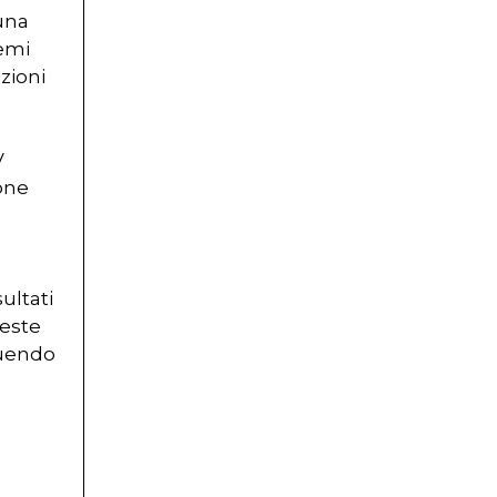
una
temi
zioni
V
ione
ultati
ueste
ibuendo