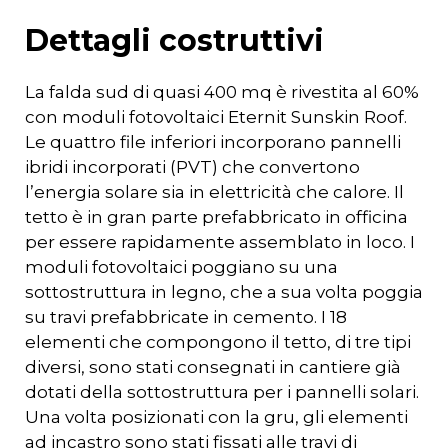
Dettagli costruttivi
La
falda
sud
di
quasi
400
mq
è
rivestita
al
60
%
con
moduli
fotovoltaici
Eternit
Sunskin
Roof
.
Le
quattro
file
inferiori
incorporano
pannelli
ibridi
incorporati
(
PVT
)
che
convertono
l’energia solare sia in elettricità che calore. Il
tetto è in gran parte prefabbricato in officina
per essere rapidamente assemblato in loco. I
moduli fotovoltaici poggiano su una
sottostruttura in legno, che a sua volta poggia
su travi prefabbricate in cemento. I 18
elementi che compongono il tetto, di tre tipi
diversi, sono stati consegnati in cantiere già
dotati della sottostruttura per i pannelli solari.
Una volta posizionati con la gru, gli elementi
ad incastro sono stati fissati alle travi di