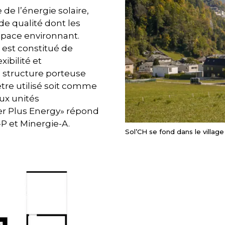
e de l’énergie solaire,
de qualité dont les
space environnant.
est constitué de
ibilité et
a structure porteuse
 être utilisé soit comme
ux unités
nter Plus Energy» répond
P et Minergie-A.
Sol’CH se fond dans le villag