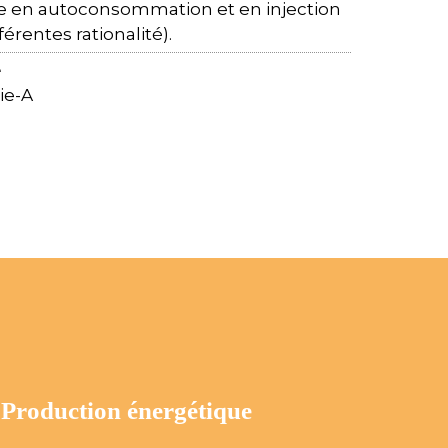
sée en autoconsommation et en injection
érentes rationalité).
e
ie-A
Production énergétique