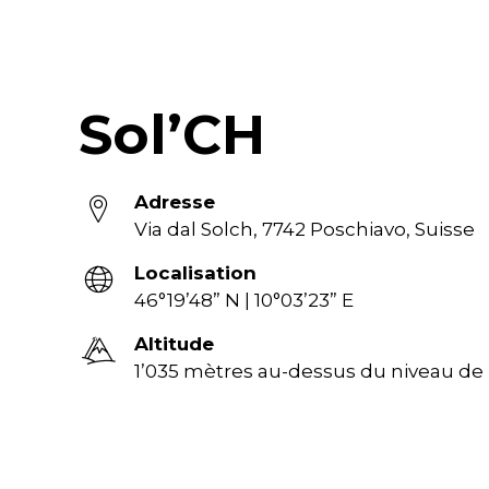
Sol’CH
Adresse
Via dal Solch, 7742 Poschiavo, Suisse
Localisation
46°19’48” N | 10°03’23” E
Altitude
1’035 mètres au-dessus du niveau de