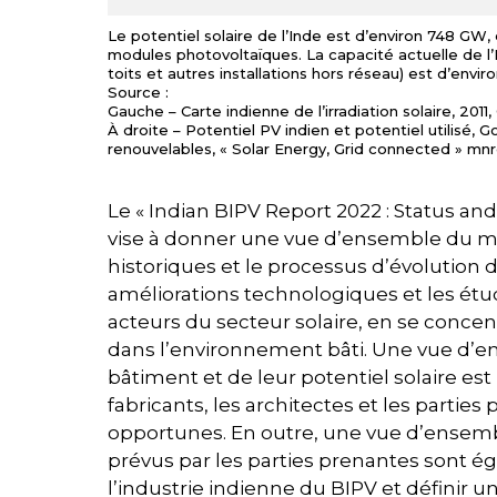
Le potentiel solaire de l’Inde est d’environ 748 GW
modules photovoltaïques. La capacité actuelle de l’In
toits et autres installations hors réseau) est d’env
Source :
Gauche – Carte indienne de l’irradiation solaire, 2011
À droite – Potentiel PV indien et potentiel utilisé,
renouvelables, « Solar Energy, Grid connected » mnre
Le « Indian BIPV Report 2022 : Status a
vise à donner une vue d’ensemble du mar
historiques et le processus d’évolution 
améliorations technologiques et les étud
acteurs du secteur solaire, en se concen
dans l’environnement bâti. Une vue d’e
bâtiment et de leur potentiel solaire est
fabricants, les architectes et les partie
opportunes. En outre, une vue d’ensemble
prévus par les parties prenantes sont é
l’industrie indienne du BIPV et définir u