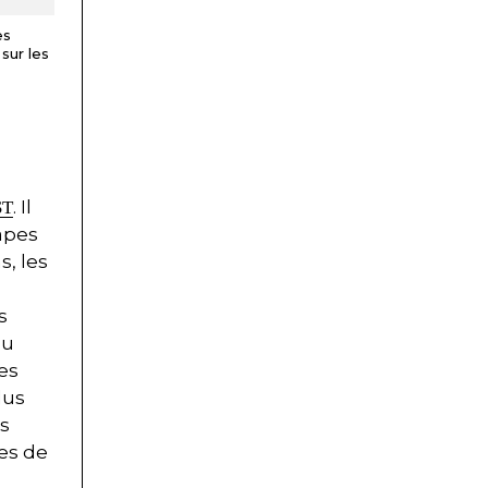
es
sur les
. Il
ST
apes
s, les
s
du
les
lus
ts
es de
u