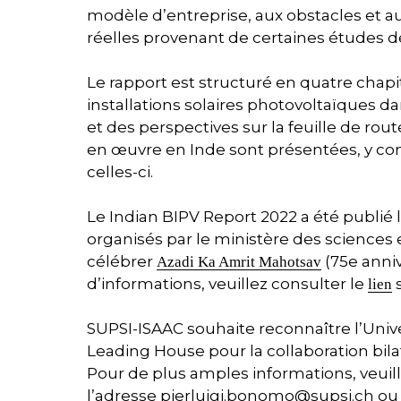
modèle d’entreprise, aux obstacles et au
réelles provenant de certaines études 
Le rapport est structuré en quatre chapi
installations solaires photovoltaïques d
et des perspectives sur la feuille de rou
en œuvre en Inde sont présentées, y co
celles-ci.
Le Indian BIPV Report 2022 a été publié
organisés par le ministère des sciences
célébrer
(75e anniv
Azadi Ka Amrit Mahotsav
d’informations, veuillez consulter le
s
lien
SUPSI-ISAAC souhaite reconnaître l’Uni
Leading House pour la collaboration bil
Pour de plus amples informations, veuil
l’adresse pierluigi.bonomo@supsi.ch ou 