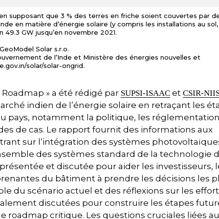
, en supposant que 3 % des terres en friche soient couvertes par d
de en matière d’énergie solaire (y compris les installations au sol, 
iron 49.3 GW jusqu’en novembre 2021.
, GeoModel Solar s.r.o.
 Gouvernement de l’Inde et Ministère des énergies nouvelles et
.gov.in/solar/solar-ongrid.
nd Roadmap » a été rédigé par
et
SUPSI-ISAAC
CSIR-NII
ché indien de l’énergie solaire en retraçant les ét
du pays, notamment la politique, les réglementation
es de cas. Le rapport fournit des informations aux
trant sur l’intégration des systèmes photovoltaïque
nsemble des systèmes standard de la technologie 
 présentée et discutée pour aider les investisseurs, 
s prenantes du bâtiment à prendre les décisions les p
 du scénario actuel et des réflexions sur les effor
galement discutées pour construire les étapes futur
ne roadmap critique. Les questions cruciales liées a