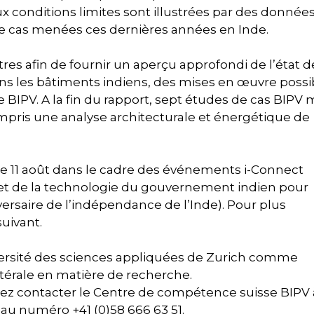
x conditions limites sont illustrées par des donnée
de cas menées ces dernières années en Inde.
tres afin de fournir un aperçu approfondi de l’état d
ans les bâtiments indiens, des mises en œuvre possi
te BIPV. A la fin du rapport, sept études de cas BIPV 
mpris une analyse architecturale et énergétique de
 le 11 août dans le cadre des événements i-Connect
 et de la technologie du gouvernement indien pour
ersaire de l’indépendance de l’Inde). Pour plus
uivant.
versité des sciences appliquées de Zurich comme
atérale en matière de recherche.
lez contacter le Centre de compétence suisse BIPV 
au numéro +41 (0)58 666 63 51.