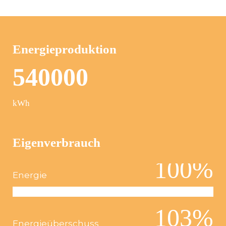
Energieproduktion
5
4
0
0
0
0
kWh
Eigenverbrauch
100
%
Energie
103
%
Energieüberschuss