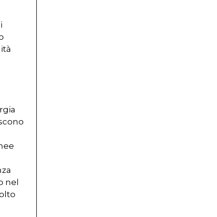
i
o
ità
rgia
escono
anee
nza
o nel
olto