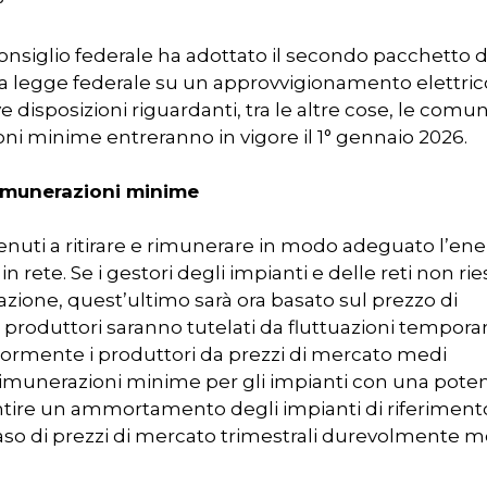
Consiglio federale ha adottato il secondo pacchetto d
a legge federale su un approvvigionamento elettric
e disposizioni riguardanti, tra le altre cose, le comun
ioni minime entreranno in vigore il 1° gennaio 2026.
 rimunerazioni minime
 tenuti a ritirare e rimunerare in modo adeguato l’ene
n rete. Se i gestori degli impianti e delle reti non ri
azione, quest’ultimo sarà ora basato sul prezzo di
 produttori saranno tutelati da fluttuazioni tempor
riormente i produttori da prezzi di mercato medi
rimunerazioni minime per gli impianti con una pote
rantire un ammortamento degli impianti di riferiment
 caso di prezzi di mercato trimestrali durevolmente m