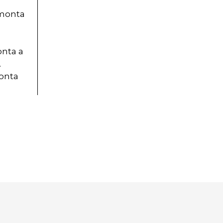
mmonta
onta a
.
monta