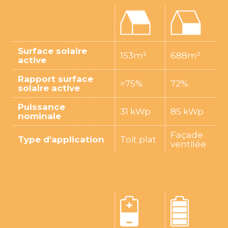
Surface solaire
153m²
688m²
active
Rapport surface
>75%
72%
solaire active
Puissance
31 kWp
85 kWp
nominale
Façade
Type d’application
Toit plat
ventilée