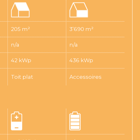
205 m²
3’690 m²
n/a
n/a
42 kWp
436 kWp
Toit plat
Accessoires