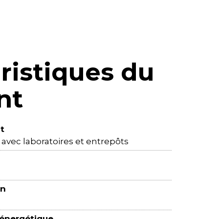
ristiques du
nt
t
vec laboratoires et entrepôts
on
 énergétique