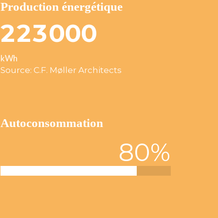
Production énergétique
2
2
3
0
0
0
kWh
Source: C.F. Møller Architects
Autoconsommation
80
%