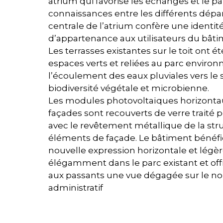
atrium qui favorise les échanges et le p
connaissances entre les différents dépa
centrale de l’atrium confère une identit
d’appartenance aux utilisateurs du bâti
Les terrasses existantes sur le toit ont 
espaces verts et reliées au parc environn
l’écoulement des eaux pluviales vers le so
biodiversité végétale et microbienne.
Les modules photovoltaïques horizontau
façades sont recouverts de verre traité 
avec le revêtement métallique de la str
éléments de façade. Le bâtiment bénéfic
nouvelle expression horizontale et légèr
élégamment dans le parc existant et offr
aux passants une vue dégagée sur le n
administratif