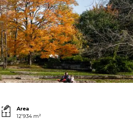
Area
12’934 m²