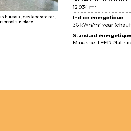
12’934 m²
s bureaux, des laboratoires,
Indice énergétique
sonnel sur place.
36 kWh/m² year (chauffa
Standard énergétiqu
Minergie, LEED Platin