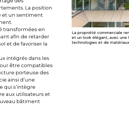
artage des
rtements. La position
é et un sentiment
ment.
été transformées en
La propriété commerciale re
ant afin de retarder
et un look élégant, avec une 
technologies et de matériaux
l et de favoriser la
x intégrés dans les
pour être compatibles
ucture porteuse des
ie ainsi d’une
e qui s’intègre
e aux utilisateurs et
ouveau bâtiment