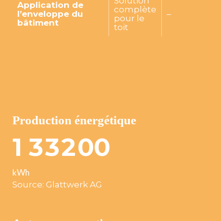
Solution
Application de
complète
l’enveloppe du
–
pour le
bâtiment
toit
Production énergétique
1
3
3
2
0
0
kWh
Source: Glattwerk AG